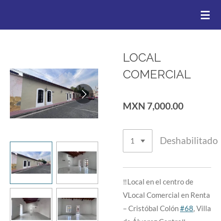
.
Ir
al
contenido
principal
LOCAL
COMERCIAL
MXN 7,000.00
Deshabilitado
‼️Local en el centro de
VLocal Comercial en Renta
– Cristóbal Colón
#68
, Villa