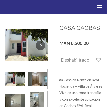
.
Ir
al
contenido
principal
CASA CAOBAS
MXN 8,500.00
Deshabilitado
🏡 Casa en Renta en Real
Hacienda – Villa de Álvarez
Vive en una zona tranquila
y con excelente ubicación
en Caobas #96, Real